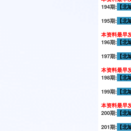
商业财经
全球央行数字货币竞赛加速
LATEST
最新资讯
科技前沿
量子计算突破：新型量子比特稳定性提升百倍
科学家们在量子纠错领域取得重大突破，新型拓扑量子比特在室温下