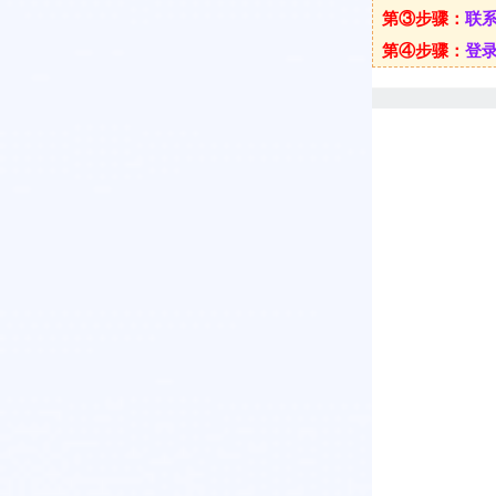
新能源汽车市场格局重塑，中国品牌全球份额突破40
最新数据显示，中国新能源汽车品牌在海外市场表现强劲，比亚迪