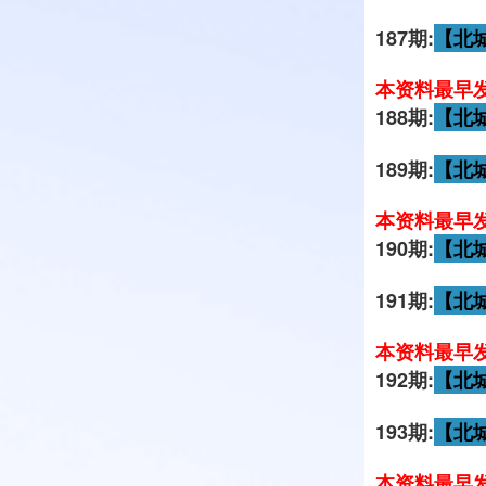
手机访问体验更佳
仅限手机访问
SCROLL
FEATURED
精选报道
深度报道
人工智能革命：从 ChatGPT 到 AGI，我们正在见
人工智能技术正在以前所未有的速度发展，从大型语言模型到多模
科技前沿
SpaceX 星舰第四次试飞成功