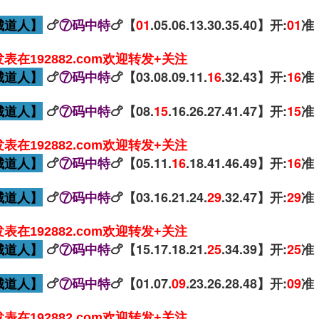
证历史的转折点
态AI，这场技术革命正在重塑每一个行业...