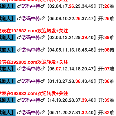
保持相干时间超过10分钟...