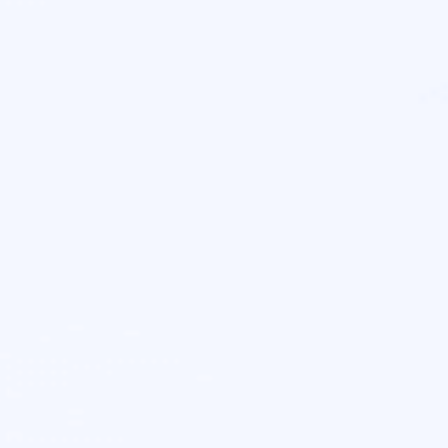
%
、蔚来等品牌在欧洲销量翻倍增长...