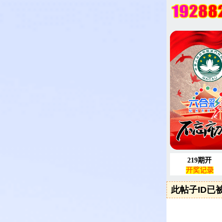
GOLDEN NEWS
首页
科技前沿
商业财经
全球视野
深度报道
关于我们
BREAKING NEWS PLATFORM
请使用手机访问
NEWS