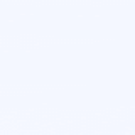
新能源汽车市场格局重塑，中国品牌全球份额突破40
最新数据显示，中国新能源汽车品牌在海外市场表现强劲，比亚迪