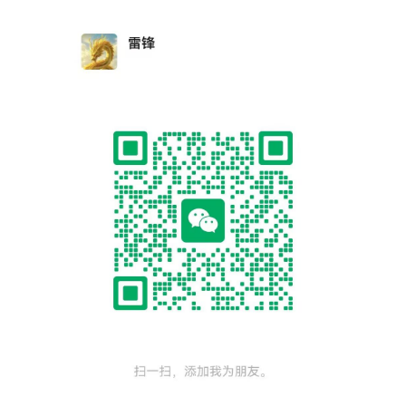
证历史的转折点
态AI，这场技术革命正在重塑每一个行业...