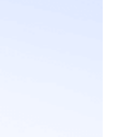
手机访问体验更佳
仅限手机访问
SCROLL
FEATURED
精选报道
深度报道
人工智能革命：从 ChatGPT 到 AGI，我们正在见
人工智能技术正在以前所未有的速度发展，从大型语言模型到多模
科技前沿
SpaceX 星舰第四次试飞成功