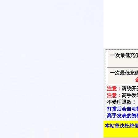
商业财经
全球央行数字货币竞赛加速
LATEST
最新资讯
科技前沿
量子计算突破：新型量子比特稳定性提升百倍
科学家们在量子纠错领域取得重大突破，新型拓扑量子比特在室温下