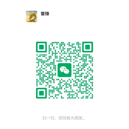
证历史的转折点
态AI，这场技术革命正在重塑每一个行业...