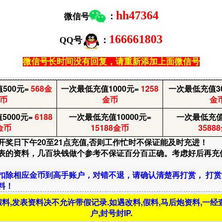
保持相干时间超过10分钟...