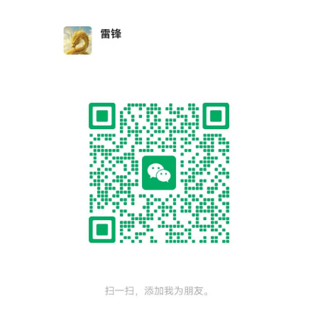
证历史的转折点
态AI，这场技术革命正在重塑每一个行业...