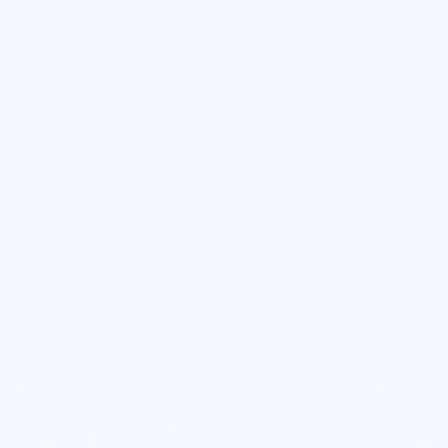
新能源汽车市场格局重塑，中国品牌全球份额突破40
最新数据显示，中国新能源汽车品牌在海外市场表现强劲，比亚迪