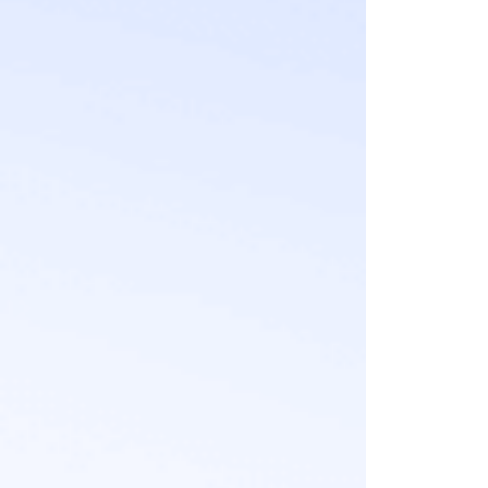
手机访问体验更佳
仅限手机访问
SCROLL
FEATURED
精选报道
深度报道
人工智能革命：从 ChatGPT 到 AGI，我们正在见
人工智能技术正在以前所未有的速度发展，从大型语言模型到多模
科技前沿
SpaceX 星舰第四次试飞成功