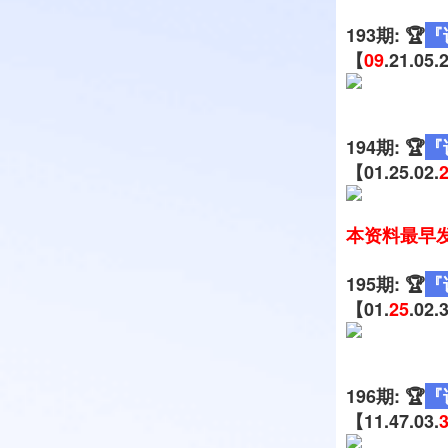
手机访问体验更佳
仅限手机访问
SCROLL
FEATURED
精选报道
深度报道
人工智能革命：从 ChatGPT 到 AGI，我们正在见
人工智能技术正在以前所未有的速度发展，从大型语言模型到多模
科技前沿
SpaceX 星舰第四次试飞成功