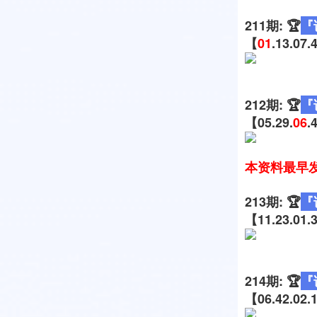
新能源汽车市场格局重塑，中国品牌全球份额突破40
最新数据显示，中国新能源汽车品牌在海外市场表现强劲，比亚迪